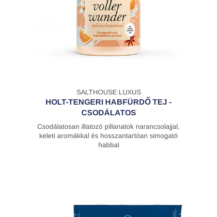
SALTHOUSE LUXUS
HOLT-TENGERI HABFÜRDŐ TEJ -
CSODÁLATOS
Csodálatosan illatozó pillanatok narancsolajjal,
keleti aromákkal és hosszantartóan simogató
habbal