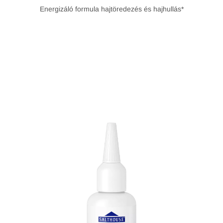
Energizáló formula hajtöredezés és hajhullás*