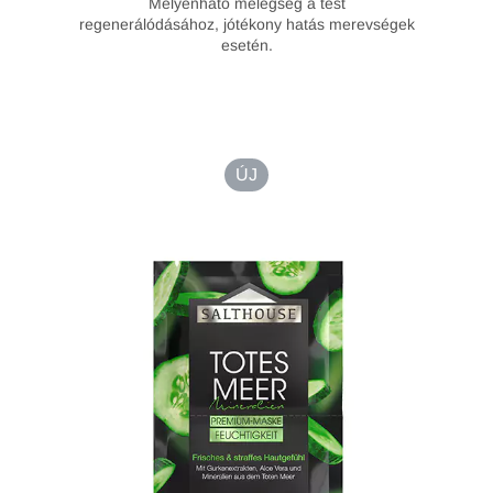
Mélyenható melegség a test
regenerálódásához, jótékony hatás merevségek
esetén.
ÚJ