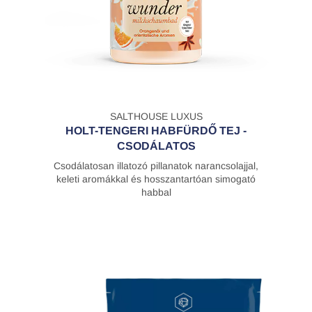
SALTHOUSE LUXUS
HOLT-TENGERI HABFÜRDŐ TEJ -
CSODÁLATOS
Csodálatosan illatozó pillanatok narancsolajjal,
keleti aromákkal és hosszantartóan simogató
habbal