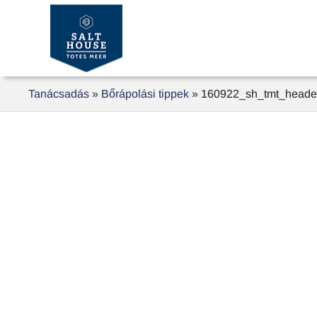
Tanácsadás
»
Bőrápolási tippek
»
160922_sh_tmt_header