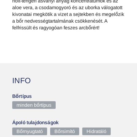
holt-tengeri ásványi anyag koncentrátumok és az
aloe vera, a csodamogyoró és az uborka válogatott
kivonatai megkötik a vizet a sejtekben és megelőzik
a bőr nedvességtartalmának csökkenését. A
felfrissült és ragyogóan feszes arcbőrért!
INFO
Bőrtípus
minden bőrtípus
Ápoló tulajdonságok
Bőrnyugtató
Bőrsimító
Hidratáló