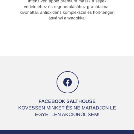
Intenzíven ápoló prémium maszk a sejtek
védelméhez és regenerálásához gránátalma-
kivonattal, antioxidáns komplexszel és holt-tengeri
ásványi anyagokkal
FACEBOOK SALTHOUSE
KÖVESSEN MINKET ÉS NE MARADJON LE
EGYETLEN AKCIÓRÓL SEM!