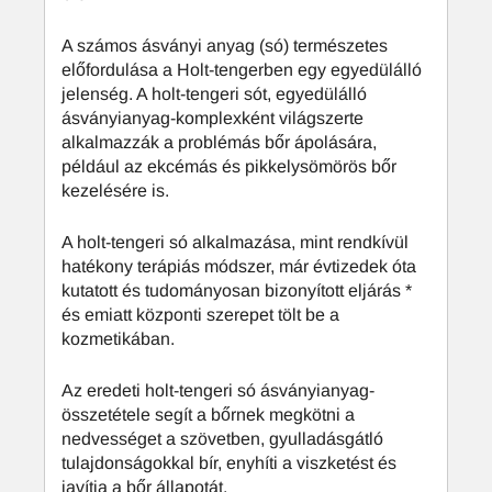
A számos ásványi anyag (só) természetes
előfordulása a Holt-tengerben egy egyedülálló
jelenség. A holt-tengeri sót, egyedülálló
ásványianyag-komplexként világszerte
alkalmazzák a problémás bőr ápolására,
például az ekcémás és pikkelysömörös bőr
kezelésére is.
A holt-tengeri só alkalmazása, mint rendkívül
hatékony terápiás módszer, már évtizedek óta
kutatott és tudományosan bizonyított eljárás *
és emiatt központi szerepet tölt be a
kozmetikában.
Az eredeti holt-tengeri só ásványianyag-
összetétele segít a bőrnek megkötni a
nedvességet a szövetben, gyulladásgátló
tulajdonságokkal bír, enyhíti a viszketést és
javítja a bőr állapotát.