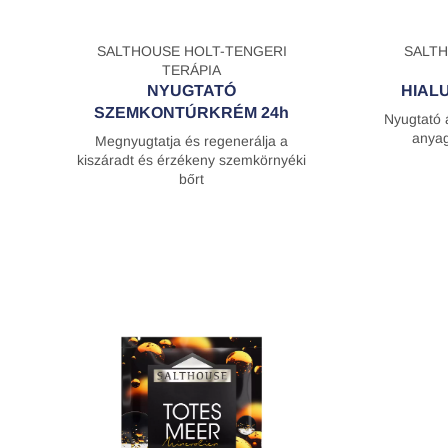
SALTHOUSE HOLT-TENGERI
SALTH
TERÁPIA
NYUGTATÓ
HIAL
SZEMKONTÚRKRÉM 24h
Nyugtató á
anyag
Megnyugtatja és regenerálja a
kiszáradt és érzékeny szemkörnyéki
bőrt