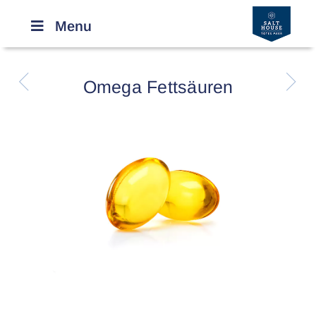
Menu
R
r
Omega Fettsäuren