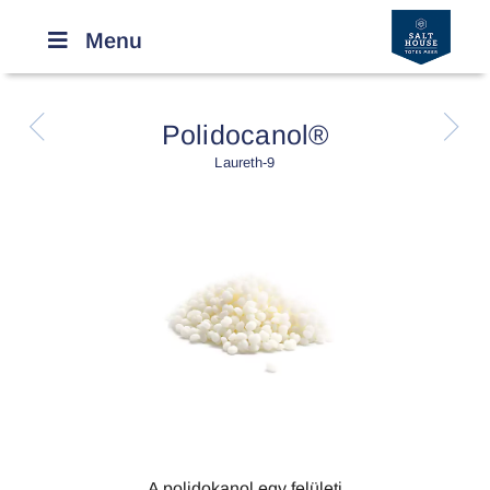
Menu
R
r
Polidocanol®
Laureth-9
A polidokanol egy felületi