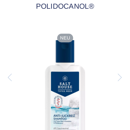
POLIDOCANOL®
NEU
R
r